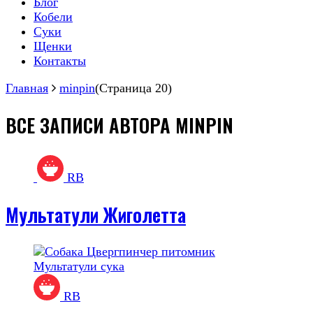
Блог
Кобели
Суки
Щенки
Контакты
Главная
minpin
(Страница 20)
ВСЕ ЗАПИСИ АВТОРА
MINPIN
RB
Мультатули Жиголетта
RB