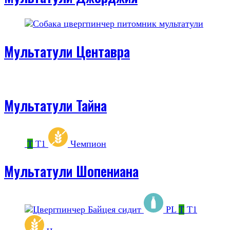
Мультатули Центавра
Мультатули Тайна
Т
Т1
Чемпион
Мультатули Шопениана
PL
Т
Т1