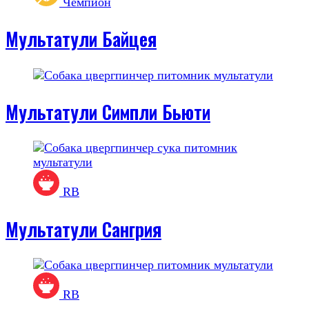
Чемпион
Мультатули Байцея
Мультатули Симпли Бьюти
RB
Мультатули Сангрия
RB