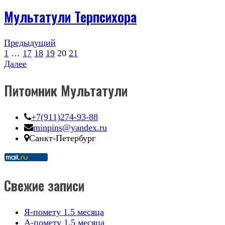
Мультатули Терпсихора
Предыдущий
1
…
17
18
19
20
21
Далее
Питомник Мультатули
+7(911)274-93-88
minpins@yandex.ru
Санкт-Петербург
Свежие записи
Я-помету 1.5 месяца
А-помету 1.5 месяца