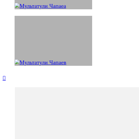
Навигация
по
записям