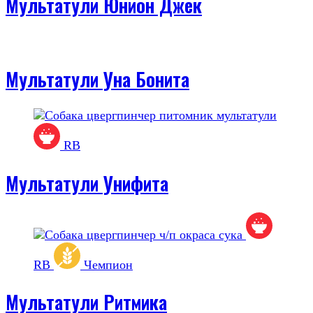
Мультатули Юнион Джек
Мультатули Уна Бонита
RB
Мультатули Унифита
RB
Чемпион
Мультатули Ритмика