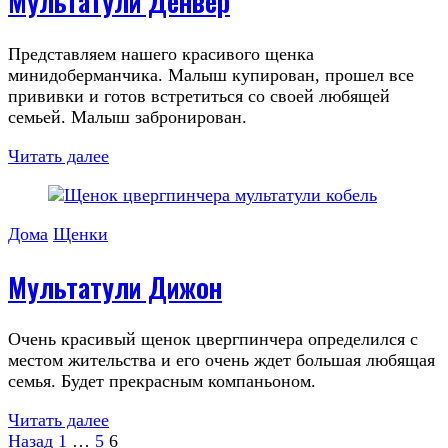
Мультатули Денвер
Представляем нашего красивого щенка
минидоберманчика. Малыш купирован, прошел все
прививки и готов встретиться со своей любящей
семьей. Малыш забронирован.
Читать далее
Дома
Щенки
Мультатули Дижон
Очень красивый щенок цвергпинчера определился с
местом жительства и его очень ждет большая любящая
семья. Будет прекрасным компаньоном.
Читать далее
Страница
Страница
Страница
Назад
1
…
5
6