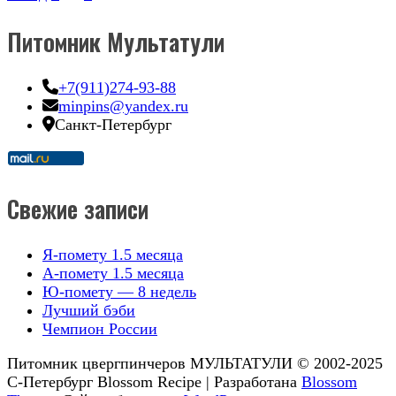
Пагинация
записей
Питомник Мультатули
+7(911)274-93-88
minpins@yandex.ru
Санкт-Петербург
Свежие записи
Я-помету 1.5 месяца
А-помету 1.5 месяца
Ю-помету — 8 недель
Лучший бэби
Чемпион России
Питомник цвергпинчеров МУЛЬТАТУЛИ © 2002-2025
С-Петербург
Blossom Recipe | Разработана
Blossom