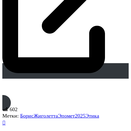
(The Treasure Of Cvit’s Alley Beethoven *
Мультатули Жиголетта)
602
Метки:
Борис
Жиголетта
Эпомет2025
Этика
Навигация