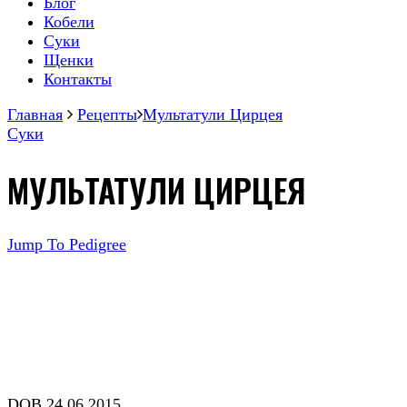
Блог
Кобели
Суки
Щенки
Контакты
Главная
Рецепты
Мультатули Цирцея
Суки
МУЛЬТАТУЛИ ЦИРЦЕЯ
Jump To Pedigree
DOB 24.06.2015