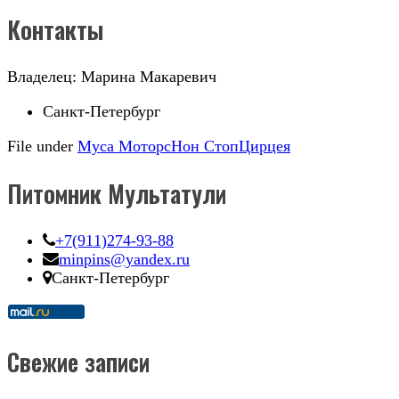
Контакты
Владелец: Марина Макаревич
Санкт-Петербург
File under
Муса Моторс
Нон Стоп
Цирцея
Питомник Мультатули
+7(911)274-93-88
minpins@yandex.ru
Санкт-Петербург
Свежие записи