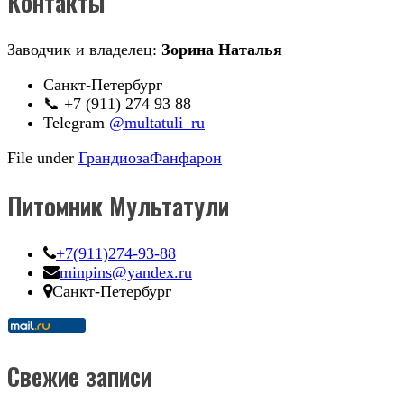
Контакты
Заводчик и владелец:
Зорина Наталья
Санкт-Петербург
📞 +7 (911) 274 93 88
Telegram
@multatuli_ru
File under
Грандиоза
Фанфарон
Питомник Мультатули
+7(911)274-93-88
minpins@yandex.ru
Санкт-Петербург
Свежие записи