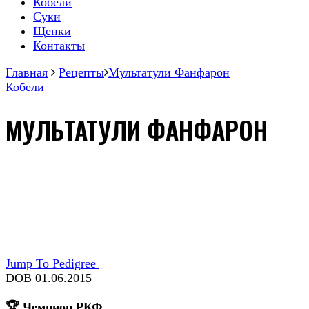
Кобели
Суки
Щенки
Контакты
Главная
Рецепты
Мультатули Фанфарон
Кобели
МУЛЬТАТУЛИ ФАНФАРОН
Jump To Pedigree
DOB 01.06.2015
🏆 Чемпион РКФ