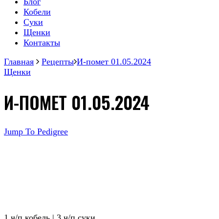
Блог
Кобели
Суки
Щенки
Контакты
Главная
Рецепты
И-помет 01.05.2024
Щенки
И-ПОМЕТ 01.05.2024
Jump To Pedigree
1 ч/п кобель | 3 ч/п суки