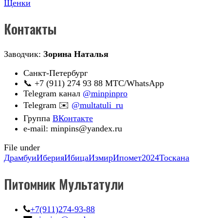
Щенки
Контакты
Заводчик:
Зорина Наталья
Санкт-Петербург
📞 +7 (911) 274 93 88 МТС/WhatsApp
Telegram канал
@minpinpro
Telegram ✉️
@multatuli_ru
Группа
ВКонтакте
e-mail: minpins@yandex.ru
File under
Драмбуи
Иберия
Ибица
Измир
Ипомет2024
Тоскана
Питомник Мультатули
+7(911)274-93-88