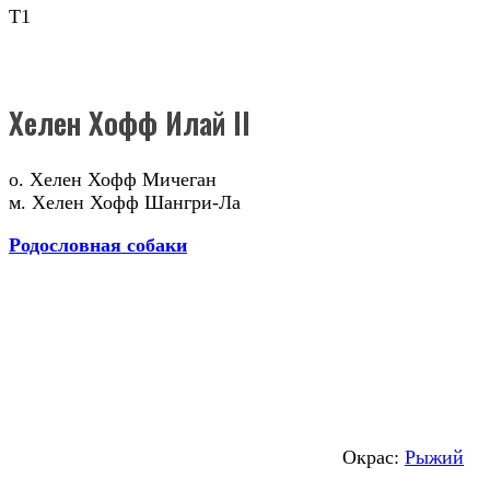
Т1
Хелен Хофф Илай II
о. Хелен Хофф Мичеган
м. Хелен Хофф Шангри-Ла
Родословная собаки
Окрас:
Рыжий