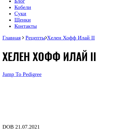
Блог
Кобели
Суки
Щенки
Контакты
Главная
Рецепты
Хелен Хофф Илай II
ХЕЛЕН ХОФФ ИЛАЙ II
Jump To Pedigree
DOB 21.07.2021