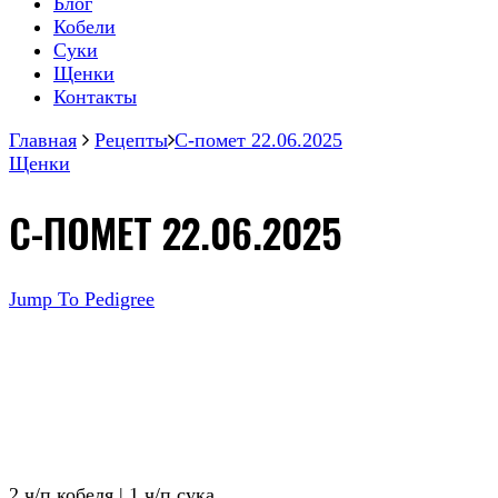
Блог
Кобели
Суки
Щенки
Контакты
Главная
Рецепты
С-помет 22.06.2025
Щенки
С-ПОМЕТ 22.06.2025
Jump To Pedigree
2 ч/п кобеля | 1 ч/п сука