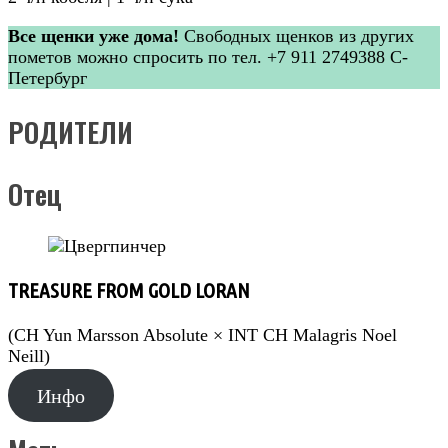
Все щенки уже дома!
Свободных щенков из других
пометов можно спросить по тел. +7 911 2749388 С-
Петербург
РОДИТЕЛИ
Отец
TREASURE FROM GOLD LORAN
(CH Yun Marsson Absolute × INT CH Malagris Noel
Neill)
Инфо