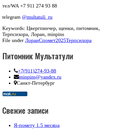
тел/WA +7 911 274 93 88
telegram
@multatuli_ru
Keywords:
Цвергпинчер, щенки, питомник,
Терпсихора, Лоран, minpins
File under
Лоран
Спомет2025
Терпсихора
Питомник Мультатули
+7(911)274-93-88
minpins@yandex.ru
Санкт-Петербург
Свежие записи
Я-помету 1.5 месяца