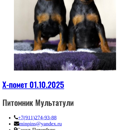
Х-помет 01.10.2025
Питомник Мультатули
+7(911)274-93-88
minpins@yandex.ru
Санкт-Петербург