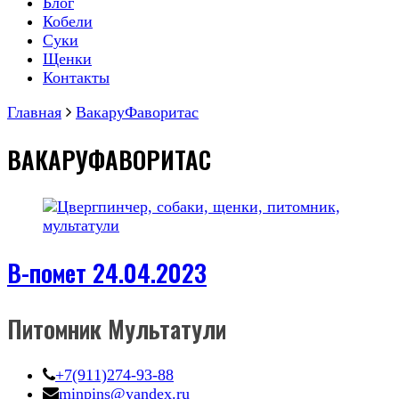
Блог
Кобели
Суки
Щенки
Контакты
Главная
ВакаруФаворитас
ВАКАРУФАВОРИТАС
В-помет 24.04.2023
Питомник Мультатули
+7(911)274-93-88
minpins@yandex.ru